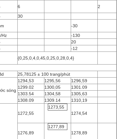
B
6
2
B
30
Bm
-30
/Hz
-130
B
20
B
-12
{0,25,0,4,0,45,0,25,0,28,0,4}
Bd
25,78125 ± 100 trang/phút
1294,53
1295,56
1296,59
1299.02
1300,05
1301.09
ớc sóng
1303.54
1304,58
1305,63
1308.09
1309.14
1310,19
1273,55
1272,55
1274,54
1277,89
1276,89
1278,89