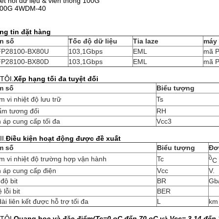
ết nối dữ liệu & viễn thông 100G
00G 4WDM-40
ng tin đặt hàng
n số
Tốc độ dữ liệu
Tia laze
máy
P28100-BX80U
103,1Gbps
EML
mã 
P28100-BX80D
103,1Gbps
EML
mã 
TÔI.
Xếp hạng tối đa tuyệt đối
m số
Biểu tượng
 vi nhiệt độ lưu trữ
Ts
ẩm tương đối
RH
 áp cung cấp tối đa
Vcc3
II.
Điều kiện hoạt động được đề xuất
m số
Biểu tượng
Đơ
ồ
m vi nhiệt độ trường hợp vận hành
Tc
C
n áp cung cấp điện
Vcc
V.
độ bit
BR
Gb
 lỗi bit
BER
ài liên kết được hỗ trợ tối đa
L
km
TÔI.
Quang học và đặc điểm
(Tc=0 oC đến 70 oC và Vcc= 3,14 đến 