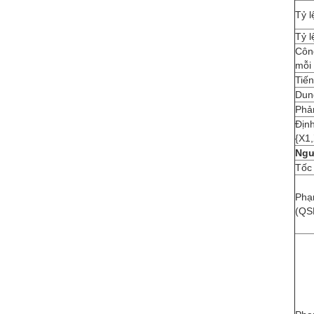
Tỷ l
Tỷ 
Công
mỗi 
Tiế
Dun
Phả
Địn
{X1
Ngư
Tốc 
Phạ
(QS