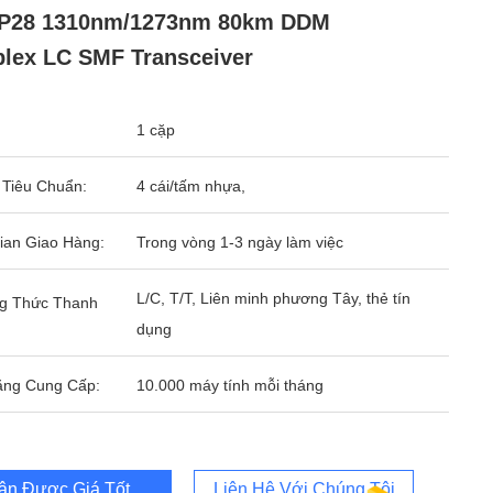
P28 1310nm/1273nm 80km DDM
lex LC SMF Transceiver
1 cặp
 Tiêu Chuẩn:
4 cái/tấm nhựa,
ian Giao Hàng:
Trong vòng 1-3 ngày làm việc
L/C, T/T, Liên minh phương Tây, thẻ tín
g Thức Thanh
dụng
ăng Cung Cấp:
10.000 máy tính mỗi tháng
ận Được Giá Tốt Nhất
Liên Hệ Với Chúng Tôi