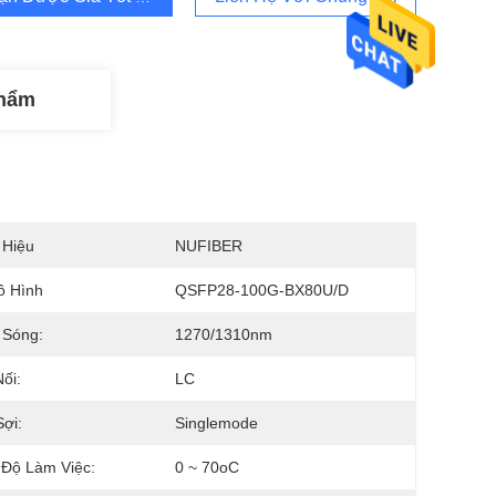
Phẩm
 Hiệu
NUFIBER
ô Hình
QSFP28-100G-BX80U/D
 Sóng:
1270/1310nm
ối:
LC
Sợi:
Singlemode
 Độ Làm Việc:
0 ~ 70oC