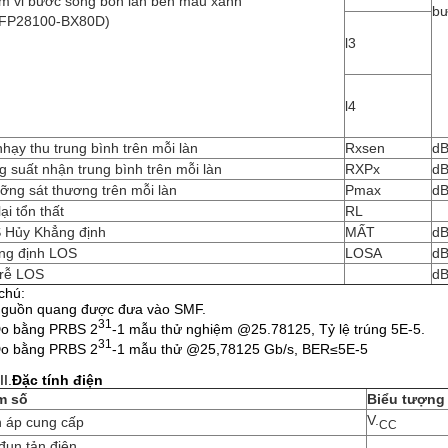
m vi bước sóng bốn làn bên màu xanh
bư
FP28100-BX80D)
l3
l4
hạy thu trung bình trên mỗi làn
Rxsen
d
 suất nhận trung bình trên mỗi làn
RXPx
d
ỡng sát thương trên mỗi làn
Pmax
d
lại tổn thất
RL
 Hủy Khẳng định
MẤT
d
ng định LOS
LOSA
d
trễ LOS
d
chú:
guồn quang được đưa vào SMF.
31
o bằng PRBS 2
-1 mẫu thử nghiệm @25.78125, Tỷ lệ trúng 5E-5.
31
o bằng PRBS 2
-1 mẫu thử @25,78125 Gb/s, BER≤5E-5
II.
Đặc tính điện
m số
Biểu tượng
V.
n áp cung cấp
CC
đun tản điện