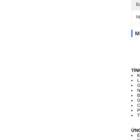
B
N
M
TÍN
K
L
G
N
Đ
G
C
P
T
ỨN
E