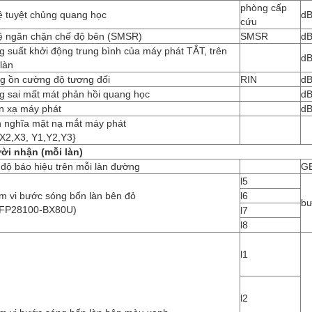
phòng cấp
ệ tuyệt chủng quang học
d
cứu
lệ ngăn chặn chế độ bên (SMSR)
SMSR
d
 suất khởi động trung bình của máy phát TẮT, trên
d
làn
ng ồn cường độ tương đối
RIN
dB
g sai mất mát phản hồi quang học
d
n xạ máy phát
d
h nghĩa mặt nạ mắt máy phát
,X2,X3, Y1,Y2,Y3}
ời nhận (mỗi làn)
độ báo hiệu trên mỗi làn đường
G
l5
m vi bước sóng bốn làn bên đỏ
l6
bư
FP28100-BX80U)
l7
l8
l1
l2