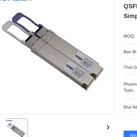
QSF
Simp
MOQ:
Bao Bì
Thời G
Phươn
Toán:
Khả N
Nh