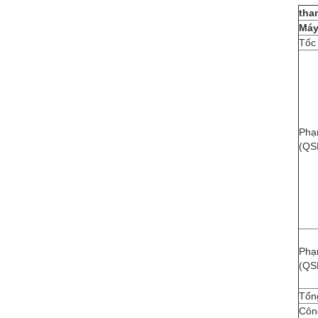
tha
Máy
Tốc 
Phạ
(QS
Phạ
(QS
Tổn
Công