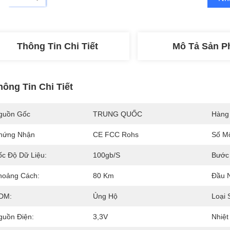
Thông Tin Chi Tiết
Mô Tả Sản 
hông Tin Chi Tiết
guồn Gốc
TRUNG QUỐC
Hàng
hứng Nhận
CE FCC Rohs
Số M
ốc Độ Dữ Liệu:
100gb/s
Bước
hoảng Cách:
80 Km
Đầu N
DM:
Ủng Hộ
Loại 
guồn Điện:
3,3V
Nhiệt