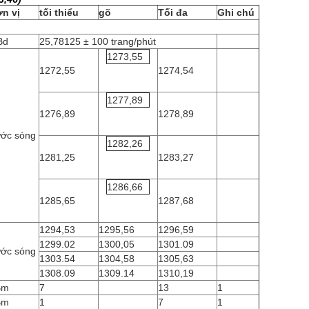
n vị
tối thiểu
gõ
Tối đa
Ghi chú
Bd
25,78125 ± 100 trang/phút
1273,55
1272,55
1274,54
1277,89
1276,89
1278,89
ớc sóng
1282,26
1281,25
1283,27
1286,66
1285,65
1287,68
1294,53
1295,56
1296,59
1299.02
1300,05
1301.09
ớc sóng
1303.54
1304,58
1305,63
1308.09
1309.14
1310,19
Bm
7
13
1
Bm
1
7
1