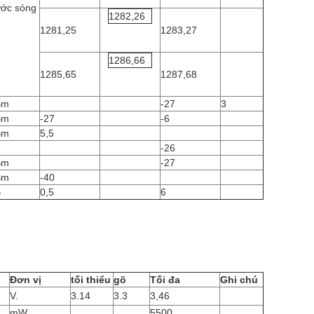
ớc sóng
1282,26
1281,25
1283,27
1286,66
1285,65
1287,68
Bm
-27
3
Bm
-27
-6
Bm
5,5
-26
Bm
-27
Bm
-40
B
0,5
6
Đơn vị
tối thiểu
gõ
Tối đa
Ghi chú
V.
3.14
3.3
3,46
mW
5500