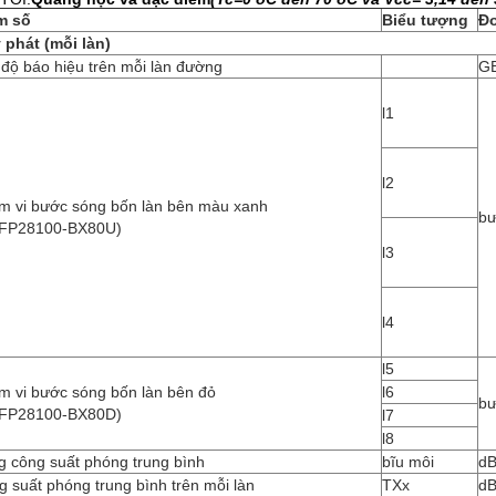
m số
Biểu tượng
Đơ
 phát (mỗi làn)
độ báo hiệu trên mỗi làn đường
G
l1
l2
m vi bước sóng bốn làn bên màu xanh
bư
FP28100-BX80U)
l3
l4
l5
m vi bước sóng bốn làn bên đỏ
l6
bư
FP28100-BX80D)
l7
l8
g công suất phóng trung bình
bĩu môi
d
 suất phóng trung bình trên mỗi làn
TXx
d