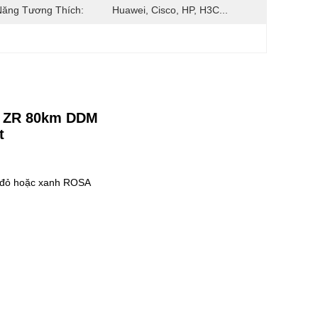
Năng Tương Thích:
Huawei, Cisco, HP, H3C...
i ZR 80km DDM
t
đỏ hoặc xanh ROSA