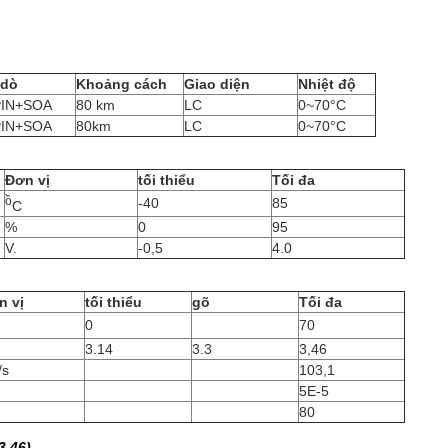
 dò
Khoảng cách
Giao diện
Nhiệt độ
PIN+SOA
80 km
LC
0~70°C
PIN+SOA
80km
LC
0~70°C
Đơn vị
tối thiểu
Tối đa
ồ
-40
85
C
%
0
95
V.
-0,5
4.0
n vị
tối thiểu
gõ
Tối đa
0
70
3.14
3.3
3,46
/s
103,1
5E-5
80
3,46)