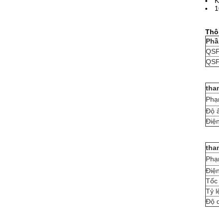
K
1
Thô
Phầ
QSF
QSF
tha
Phạm
Độ 
Điện
tha
Phạ
Điệ
Tốc 
Tỷ lệ
Độ d