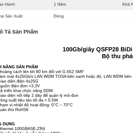
ảo Hành:
1 Năm
Khả 
hà Sản Xuất:
Đúng
ô Tả Sản Phẩm
100Gb/giây QSFP28 BiD
Bộ thu phá
H NĂNG SẢN PHẨM
hoảng cách lên tới 80 km đối với G.652 SMF
àm mát 4x25Gb/s LAN WDM TOSA bên xanh hoặc đỏ, LAN WDM bên 
iao diện điện 4x25G
guồn điện đơn +3,3V
ã triển khai chức năng DDM
iao diện nối tiếp 2 dây để quản lý mô-đun
ông suất tiêu tán tối đa < 5,5W
hạm vi nhiệt độ hoạt động: 0°C ~ 70°C
uân thủ RoHS6
G DỤNG
thernet 100GBASE-ZR4