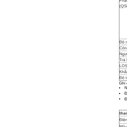
Phạ
(QS
Độ n
Công
Ngư
Trả 
LOS
Khẳ
Độ 
Ghi 
N
Đ
Đ
tha
Điệ
Mô-