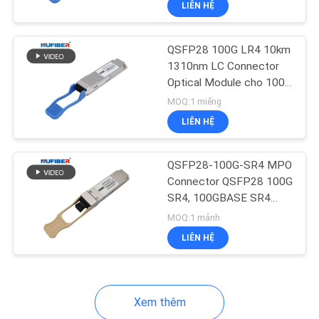
LIÊN HỆ
36
Công tắc công
QSFP28 100G LR4 10km
nghiệp được quản lý
1310nm LC Connector
Optical Module cho 100G
QSFP28 Transceiver
MOQ:1 miếng
LIÊN HỆ
91
QSFP28-100G-SR4 MPO
Connector QSFP28 100G
Chuyển đổi sợi
SR4, 100GBASE SR4
QSFP Transceiver
quang
MOQ:1 mảnh
850nm 100m
LIÊN HỆ
Xem thêm
60