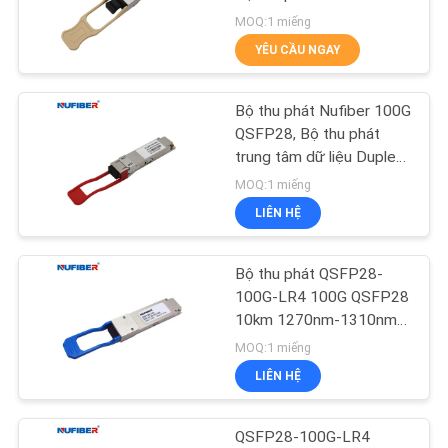
TÔI
850nm
MOQ:1 miếng
YÊU CẦU NGAY
TIN
12
TỨC
Bộ thu phát 10G
Bộ thu phát Nufiber 100G
QSFP28, Bộ thu phát
XFP
trung tâm dữ liệu Duplex
YÊU
LC
MOQ:1 miếng
CẦU
LIÊN HỆ
BÁO
GIÁ
Bộ thu phát QSFP28-
83
100G-LR4 100G QSFP28
Bộ thu phát SFP
10km 1270nm-1310nm
SƠ
Duplex LC
MOQ:1 miếng
1,25G
ĐỒ
LIÊN HỆ
TRANG
WEB
QSFP28-100G-LR4