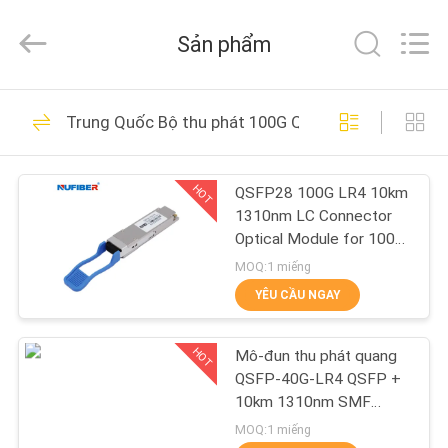
Fivision
Digital
Technology
Sản phẩm
Co.,Ltd.
All
Rights
Reserved.
TRANG
Developed
53
by
Trung Quốc Bộ thu phát 100G QSFP28
ECER
CHỦ
Bộ thu phát 100G
QSFP28
HOT
QSFP28 100G LR4 10km
CÁC
1310nm LC Connector
SẢN
Optical Module for 100G
QSFP28 Transceiver
PHẨM
MOQ:1 miếng
YÊU CẦU NGAY
34
VỀ
Bộ thu phát 40G
HOT
Mô-đun thu phát quang
CHÚNG
QSFP-40G-LR4 QSFP +
QSFP +
TÔI
10km 1310nm SMF
Duplex LC
MOQ:1 miếng