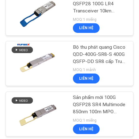
QSFP28 100G LR4
Transceiver 10km
CHÍNH
35
1310nm cho mạng rộng
MOQ:1 miếng
SÁCH
LIÊN HỆ
Mô-đun đồng
BẢO
MẬT
Bộ thu phát quang Cisco
QDD-400G-SR8-S 400G
QSFP-DD SR8 cấp Trung
tâm dữ liệu, 850nm,
MOQ:1 mảnh
100m, 8x50G PAM4,
LIÊN HỆ
63
MPO-16/APC
Sản phẩm mới 100G
Cáp quang chủ động
QSFP28 SR4 Multimode
850nm 100m MPO
Connector tương thích
MOQ:1 miếng
với Cisco
LIÊN HỆ