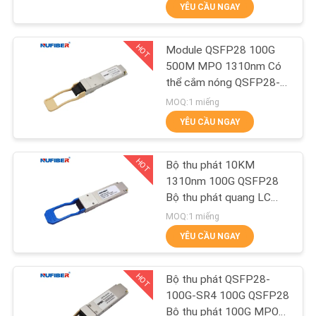
YÊU CẦU NGAY
THAM
QUAN
HOT
Module QSFP28 100G
NHÀ
24
500M MPO 1310nm Có
MÁY
thể cắm nóng QSFP28-
Bộ thu phát 25G
100G-SR4
MOQ:1 miếng
SFP28
YÊU CẦU NGAY
KIỂM
SOÁT
HOT
Bộ thu phát 10KM
CHẤT
1310nm 100G QSFP28
Bộ thu phát quang LC
LƯỢNG
81
QSFP28-100G-LR4
MOQ:1 miếng
YÊU CẦU NGAY
LIÊN
10G SFP + thu phát
HỆ
HOT
Bộ thu phát QSFP28-
CHÚNG
100G-SR4 100G QSFP28
Bộ thu phát 100G MPO