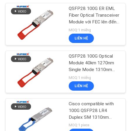
QSFP28 100G ER EML
49
Fiber Optical Transceiver
Module với FEC lên đến
Cáp gắn trực tiếp
40KM 100G QSFP28
MOQ:1 miếng
Transceiver
LIÊN HỆ
QSFP28 100G Optical
Module 40km 1270nm
Single Mode 1310nm
131
100G QSFP28 Máy thu
MOQ:1 miếng
Công tắc công
LIÊN HỆ
nghiệp không được
Cisco compatible with
quản lý
100G QSFP28 LR4
Duplex SM 1310nm
10km LC Connector
MOQ:1 piece