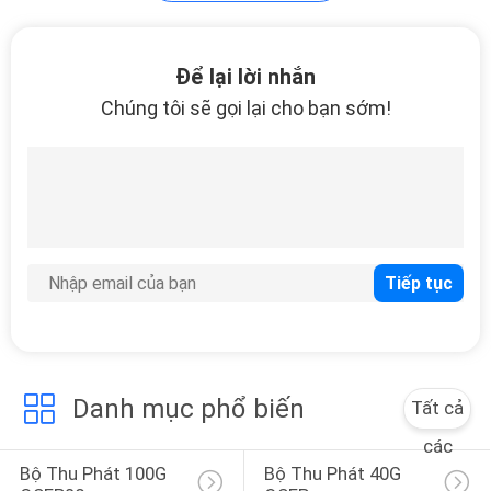
Chuyển mạch
Để lại lời nhắn
Ethernet cáp quang
Chúng tôi sẽ gọi lại cho bạn sớm!
75
Công tắc cấp nguồn
POE
Danh mục phổ biến
Tất cả
các
51
Bộ Thu Phát 100G 
Bộ Thu Phát 40G 