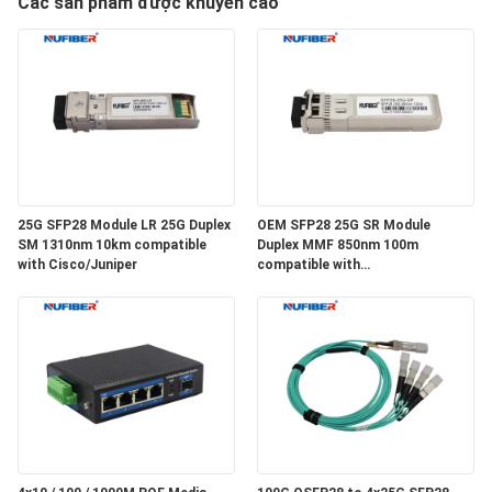
Các sản phẩm được khuyến cáo
THAM
QUAN
NHÀ
MÁY
KIỂM
25G SFP28 Module LR 25G Duplex
OEM SFP28 25G SR Module
SOÁT
SM 1310nm 10km compatible
Duplex MMF 850nm 100m
with Cisco/Juniper
compatible with
CHẤT
Cisco/Huawei/H3C
LƯỢNG
LIÊN
HỆ
CHÚNG