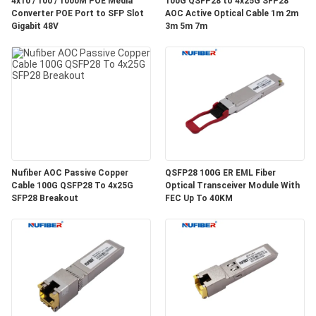
TÔI
4x10 / 100 / 1000M POE Media
100G QSFP28 to 4x25G SFP28
Converter POE Port to SFP Slot
AOC Active Optical Cable 1m 2m
Gigabit 48V
3m 5m 7m
TIN
TỨC
YÊU
CẦU
BÁO
Nufiber AOC Passive Copper
QSFP28 100G ER EML Fiber
GIÁ
Cable 100G QSFP28 To 4x25G
Optical Transceiver Module With
SFP28 Breakout
FEC Up To 40KM
SƠ
ĐỒ
TRANG
WEB