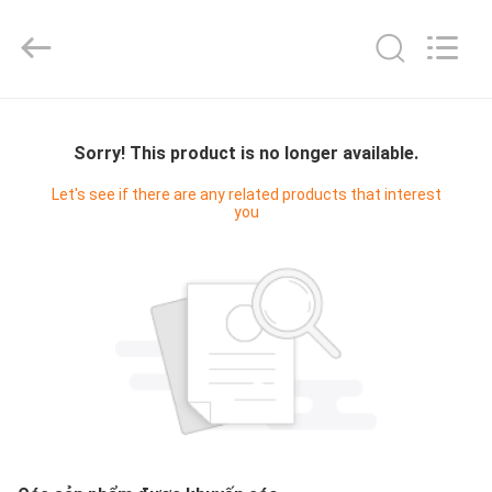
Fivision
Digital
Technology
Co.,Ltd.
All
Rights
Reserved.
TRANG
Developed
by
ECER
CHỦ
Sorry! This product is no longer available.
Let's see if there are any related products that interest
you
CÁC
SẢN
PHẨM
VỀ
CHÚNG
TÔI