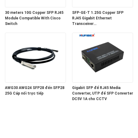
30 meters 10G Copper SFP RJ45
SFP-GE-T 1.25G Copper SFP
CHÍNH
Module Compatible With Cisco
RJ45 Gigabit Ethernet
SÁCH
Switch
Transceiver
SGMII/SERDES/100BASE-FX
BẢO
Copper Module
MẬT
AWG30 AWG24 SFP28 đến SFP28
Gigabit SFP để RJ45 Media
25G Cáp nối trực tiếp
Converter, UTP để SFP Converter
DC5V 1A cho CCTV