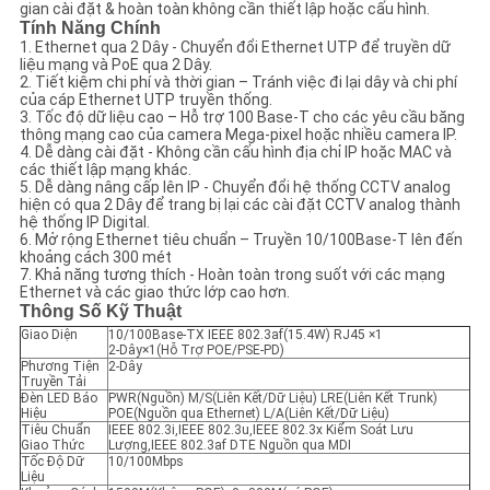
gian cài đặt & hoàn toàn không cần thiết lập hoặc cấu hình.
Tính Năng Chính
CHÍNH
1. Ethernet qua 2 Dây - Chuyển đổi Ethernet UTP để truyền dữ
liệu mạng và PoE qua 2 Dây.
2. Tiết kiệm chi phí và thời gian – Tránh việc đi lại dây và chi phí
SÁCH
của cáp Ethernet UTP truyền thống.
3. Tốc độ dữ liệu cao – Hỗ trợ 100 Base-T cho các yêu cầu băng
BẢO
thông mạng cao của camera Mega-pixel hoặc nhiều camera IP.
4. Dễ dàng cài đặt - Không cần cấu hình địa chỉ IP hoặc MAC và
MẬT
các thiết lập mạng khác.
5. Dễ dàng nâng cấp lên IP - Chuyển đổi hệ thống CCTV analog
hiện có qua 2 Dây để trang bị lại các cài đặt CCTV analog thành
hệ thống IP Digital.
6. Mở rộng Ethernet tiêu chuẩn – Truyền 10/100Base-T lên đến
khoảng cách 300 mét
7. Khả năng tương thích - Hoàn toàn trong suốt với các mạng
Ethernet và các giao thức lớp cao hơn.
Thông Số Kỹ Thuật
Giao Diện
10/100Base-TX IEEE 802.3af(15.4W) RJ45 ×1
2-Dây×1(Hỗ Trợ POE/PSE-PD)
Phương Tiện
2-Dây
Truyền Tải
Đèn LED Báo
PWR(Nguồn) M/S(Liên Kết/Dữ Liệu) LRE(Liên Kết Trunk)
Hiệu
POE(Nguồn qua Ethernet) L/A(Liên Kết/Dữ Liệu)
Tiêu Chuẩn
IEEE 802.3i,IEEE 802.3u,IEEE 802.3x Kiểm Soát Lưu
Giao Thức
Lượng,IEEE 802.3af DTE Nguồn qua MDI
Tốc Độ Dữ
10/100Mbps
Liệu