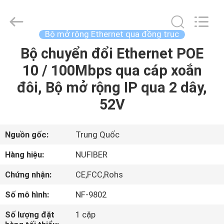
Shenzhen
Fivision
Digital
Technology
Co.,Ltd.
Bộ mở rộng Ethernet qua đồng trục
All
Rights
Bộ chuyển đổi Ethernet POE
TRANG
Reserved.
Developed
by
10 / 100Mbps qua cáp xoắn
CHỦ
ECER
đôi, Bộ mở rộng IP qua 2 dây,
CÁC
52V
SẢN
PHẨM
Nguồn gốc:
Trung Quốc
Hàng hiệu:
NUFIBER
VỀ
Chứng nhận:
CE,FCC,Rohs
CHÚNG
Số mô hình:
NF-9802
TÔI
Số lượng đặt
1 cặp