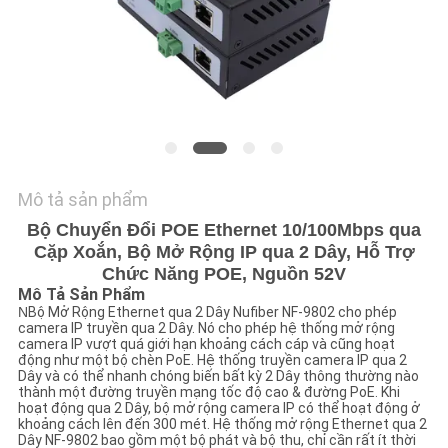
TÔI
TIN
TỨC
YÊU
CẦU
Mô tả sản phẩm
BÁO
Bộ Chuyển Đổi POE Ethernet 10/100Mbps qua
Cặp Xoắn, Bộ Mở Rộng IP qua 2 Dây, Hỗ Trợ
GIÁ
Chức Năng POE, Nguồn 52V
Mô Tả Sản Phẩm
N
Bộ Mở Rộng Ethernet qua 2 Dây Nufiber NF-9802 cho phép
SƠ
camera IP truyền qua 2 Dây. Nó cho phép hệ thống mở rộng
camera IP vượt quá giới hạn khoảng cách cáp và cũng hoạt
ĐỒ
động như một bộ chèn PoE. Hệ thống truyền camera IP qua 2
Dây và có thể nhanh chóng biến bất kỳ 2 Dây thông thường nào
thành một đường truyền mạng tốc độ cao & đường PoE. Khi
TRANG
hoạt động qua 2 Dây, bộ mở rộng camera IP có thể hoạt động ở
khoảng cách lên đến 300 mét. Hệ thống mở rộng Ethernet qua 2
WEB
Dây NF-9802 bao gồm một bộ phát và bộ thu, chỉ cần rất ít thời