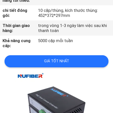
hàng tối thiểu:
THAM
chi tiết đóng
10 cặp/thùng, kích thước thùng:
QUAN
gói:
452*372*297mm
NHÀ
Thời gian giao
trong vòng 1-3 ngày làm việc sau khi
MÁY
hàng:
thanh toán
Khả năng cung
5000 cặp mỗi tuần
KIỂM
cấp:
SOÁT
GIÁ TỐT NHẤT
CHẤT
LƯỢNG
LIÊN
HỆ
CHÚNG