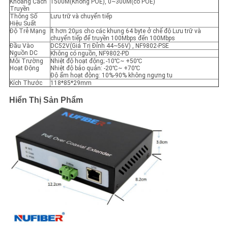
Khoảng Cách
1500M(Không POE), 0~300M(có POE)
Truyền
Thông Số
Lưu trữ và chuyển tiếp
Hiệu Suất
Độ Trễ Mạng
Ít hơn 20µs cho các khung 64 byte ở chế độ Lưu trữ và
chuyển tiếp để truyền 100Mbps đến 100Mbps
Đầu Vào
DC52V(Giá Trị Đỉnh 44~56V) , NF9802-PSE
Nguồn DC
Không có nguồn, NF9802-PD
Môi Trường
Nhiệt độ hoạt động; -10℃~ +50℃
Hoạt Động
Nhiệt độ bảo quản: -20℃~ +70℃
Độ ẩm hoạt động: 10%-90% không ngưng tụ
Kích Thước
118*85*29mm
Hiển Thị Sản Phẩm